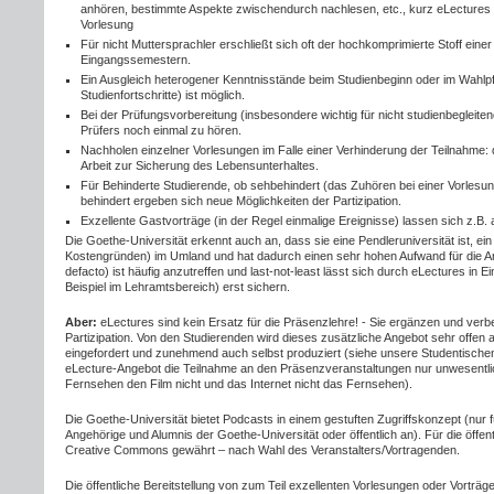
anhören, bestimmte Aspekte zwischendurch nachlesen, etc., kurz eLectures e
Vorlesung
Für nicht Muttersprachler erschließt sich oft der hochkomprimierte Stoff ein
Eingangssemestern.
Ein Ausgleich heterogener Kenntnisstände beim Studienbeginn oder im Wahlpf
Studienfortschritte) ist möglich.
Bei der Prüfungsvorbereitung (insbesondere wichtig für nicht studienbegleite
Prüfers noch einmal zu hören.
Nachholen einzelner Vorlesungen im Falle einer Verhinderung der Teilnahme:
Arbeit zur Sicherung des Lebensunterhaltes.
Für Behinderte Studierende, ob sehbehindert (das Zuhören bei einer Vorlesun
behindert ergeben sich neue Möglichkeiten der Partizipation.
Exzellente Gastvorträge (in der Regel einmalige Ereignisse) lassen sich z.B. 
Die Goethe-Universität erkennt auch an, dass sie eine Pendleruniversität ist, e
Kostengründen) im Umland und hat dadurch einen sehr hohen Aufwand für die An-
defacto) ist häufig anzutreffen und last-not-least lässt sich durch eLectures in E
Beispiel im Lehramtsbereich) erst sichern.
Aber:
eLectures sind kein Ersatz für die Präsenzlehre! - Sie ergänzen und verb
Partizipation. Von den Studierenden wird dieses zusätzliche Angebot sehr offe
eingefordert und zunehmend auch selbst produziert (siehe unsere Studentischen 
eLecture-Angebot die Teilnahme an den Präsenzveranstaltungen nur unwesentlic
Fernsehen den Film nicht und das Internet nicht das Fernsehen).
Die Goethe-Universität bietet Podcasts in einem gestuften Zugriffskonzept (nur für
Angehörige und Alumnis der Goethe-Universität oder öffentlich an). Für die öf
Creative Commons gewährt – nach Wahl des Veranstalters/Vortragenden.
Die öffentliche Bereitstellung von zum Teil exzellenten Vorlesungen oder Vorträgen