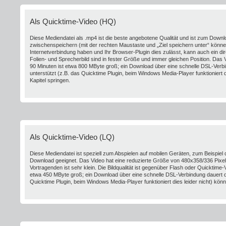
Als Quicktime-Video (HQ)
Diese Mediendatei als .mp4 ist die beste angebotene Qualität und ist zum Downl
zwischenspeichern (mit der rechten Maustaste und „Ziel speichern unter“ könne
Internetverbindung haben und Ihr Browser-Plugin dies zulässt, kann auch ein direk
Folien- und Sprecherbild sind in fester Größe und immer gleichen Position. Das
90 Minuten ist etwa 800 MByte groß; ein Download über eine schnelle DSL-Verbi
unterstützt (z.B. das Quicktime Plugin, beim Windows Media-Player funktioniert di
Kapitel springen.
Als Quicktime-Video (LQ)
Diese Mediendatei ist speziell zum Abspielen auf mobilen Geräten, zum Beispi
Download geeignet. Das Video hat eine reduzierte Größe von 480x358/336 Pixeln 
Vortragenden ist sehr klein. Die Bildqualität ist gegenüber Flash oder Quicktime
etwa 450 MByte groß; ein Download über eine schnelle DSL-Verbindung dauert da
Quicktime Plugin, beim Windows Media-Player funktioniert dies leider nicht) könne