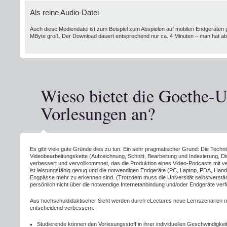
Als reine Audio-Datei
Auch diese Mediendatei ist zum Beispiel zum Abspielen auf mobilen Endgeräten ge
MByte groß. Der Download dauert entsprechend nur ca. 4 Minuten – man hat aber
Wieso bietet die Goethe-U
Vorlesungen an?
Es gibt viele gute Gründe dies zu tun. Ein sehr pragmatischer Grund: Die Technik 
Videobearbeitungskette (Aufzeichnung, Schnitt, Bearbeitung und Indexierung, Dis
verbessert und vervollkommnet, das die Produktion eines Video-Podcasts mit ver
ist leistungsfähig genug und die notwendigen Endgeräte (PC, Laptop, PDA, Handy, 
Engpässe mehr zu erkennen sind. (Trotzdem muss die Universität selbstverständl
persönlich nicht über die notwendige Internetanbindung und/oder Endgeräte verf
Aus hochschuldidaktischer Sicht werden durch eLectures neue Lernszenarien mög
entscheidend verbessern:
Studierende können den Vorlesungsstoff in ihrer individuellen Geschwindigkeit