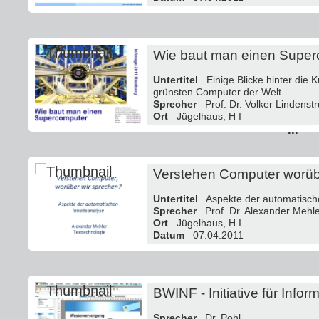
Wie baut man einen Super
Untertitel
Einige Blicke hinter die K
grünsten Computer der Welt
Sprecher
Prof. Dr. Volker Lindenstr
Ort
Jügelhaus, H I
Datum
07.04.2011
...
Verstehen Computer worüb
Untertitel
Aspekte der automatische
Sprecher
Prof. Dr. Alexander Mehl
Ort
Jügelhaus, H I
Datum
07.04.2011
BWINF - Initiative für Inf
Sprecher
Dr. Pohl