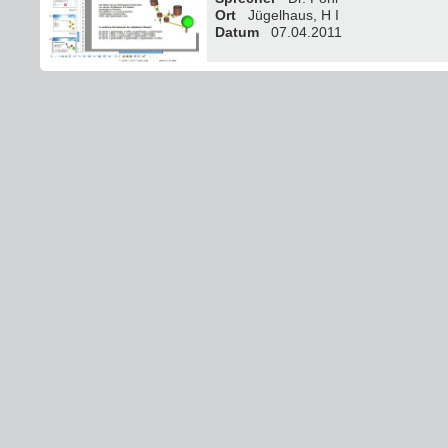
Ort
Jügelhaus, H I
Datum
07.04.2011